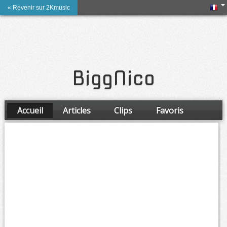
« Revenir sur 2Kmusic
BiggNico
Accueil
Articles
Clips
Favoris
Amis